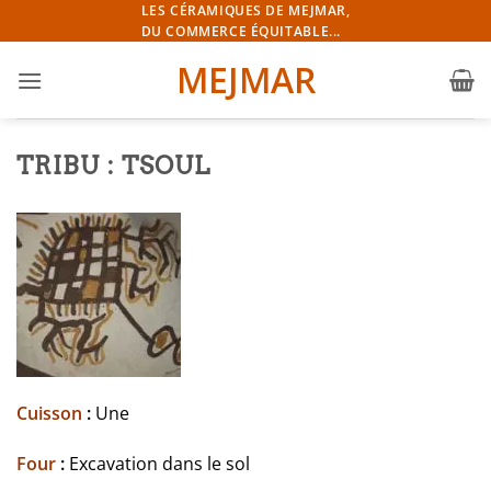
Passer
LES CÉRAMIQUES DE MEJMAR,
DU COMMERCE ÉQUITABLE...
au
contenu
MEJMAR
TRIBU : TSOUL
Cuisson
:
Une
Four
:
Excavation dans le sol