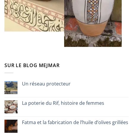
SUR LE BLOG MEJMAR
Un réseau protecteur
Aucun
commentaire
sur
Un
La poterie du Rif, histoire de femmes
réseau
protecteur
Aucun
commentaire
sur
La
Fatma et la fabrication de l’huile d’olives grillées
poterie
du
Aucun
Rif,
commentaire