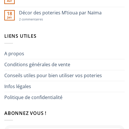
Avr
poterie
Aucun
du
commentaire
Rif,
sur
Décor des poteries M’tioua par Naïma
histoire
18
Fatma
de
Jan
et
sur
2 commentaires
femmes
la
Décor
fabrication
des
de
poteries
l’huile
M’tioua
LIENS UTILES
d’olives
par
grillées
Naïma
A propos
Conditions générales de vente
Conseils utiles pour bien utiliser vos poteries
Infos légales
Politique de confidentialité
ABONNEZ VOUS !