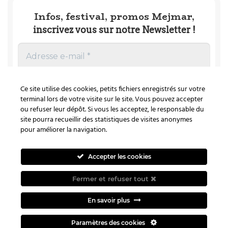
Infos, festival, promos Mejmar,
inscrivez vous sur notre Newsletter !
Ce site utilise des cookies, petits fichiers enregistrés sur votre
terminal lors de votre visite sur le site. Vous pouvez accepter
ou refuser leur dépôt. Si vous les acceptez, le responsable du
site pourra recueillir des statistiques de visites anonymes
Nous ne spammons pas ! Consultez notre
pour améliorer la navigation.
politique de confidentialité
pour plus
d’informations.
Accepter les cookies
Fermer et refuser tout
Visa
PayPal
Stripe
MasterCard
Cash
En savoir plus
On
A PROPOS
BLOG
INFOS LÉGALES
Delivery
Paramètres des cookies
POLITIQUE DE CONFIDENTIALITÉ
CONTACTEZ-NOUS !