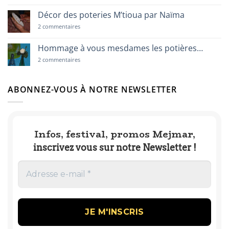
histoire
sur
de
Fatma
Décor des poteries M’tioua par Naïma
femmes
et
la
sur
2 commentaires
fabrication
Décor
de
des
l’huile
poteries
Hommage à vous mesdames les potières…
d’olives
M’tioua
grillées
par
sur
2 commentaires
Naïma
Hommage
à
vous
mesdames
ABONNEZ-VOUS À NOTRE NEWSLETTER
les
potières…
Infos, festival, promos Mejmar,
inscrivez vous sur notre Newsletter !