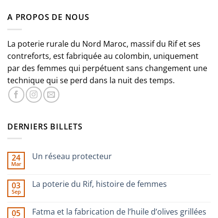
A PROPOS DE NOUS
La poterie rurale du Nord Maroc, massif du Rif et ses
contreforts, est fabriquée au colombin, uniquement
par des femmes qui perpétuent sans changement une
technique qui se perd dans la nuit des temps.
DERNIERS BILLETS
Un réseau protecteur
24
Mar
Aucun
commentaire
sur
La poterie du Rif, histoire de femmes
03
Un
Sep
réseau
Aucun
protecteur
commentaire
sur
Fatma et la fabrication de l’huile d’olives grillées
05
La