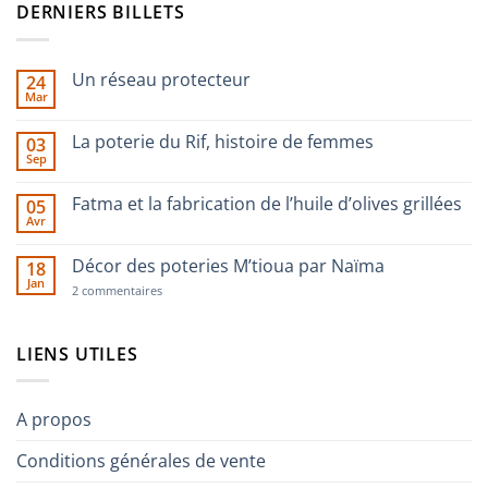
DERNIERS BILLETS
Un réseau protecteur
24
Mar
Aucun
commentaire
sur
La poterie du Rif, histoire de femmes
03
Un
Sep
réseau
Aucun
protecteur
commentaire
sur
Fatma et la fabrication de l’huile d’olives grillées
05
La
Avr
poterie
Aucun
du
commentaire
Rif,
sur
Décor des poteries M’tioua par Naïma
histoire
18
Fatma
de
Jan
et
sur
2 commentaires
femmes
la
Décor
fabrication
des
de
poteries
l’huile
M’tioua
LIENS UTILES
d’olives
par
grillées
Naïma
A propos
Conditions générales de vente