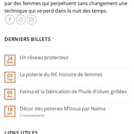
par des femmes qui perpétuent sans changement une
technique qui se perd dans la nuit des temps.
DERNIERS BILLETS
Un réseau protecteur
24
Mar
Aucun
commentaire
sur
La poterie du Rif, histoire de femmes
03
Un
Sep
réseau
Aucun
protecteur
commentaire
sur
Fatma et la fabrication de l’huile d’olives grillées
05
La
Avr
poterie
Aucun
du
commentaire
Rif,
sur
Décor des poteries M’tioua par Naïma
histoire
18
Fatma
de
Jan
et
sur
2 commentaires
femmes
la
Décor
fabrication
des
de
poteries
l’huile
M’tioua
LIENS UTILES
d’olives