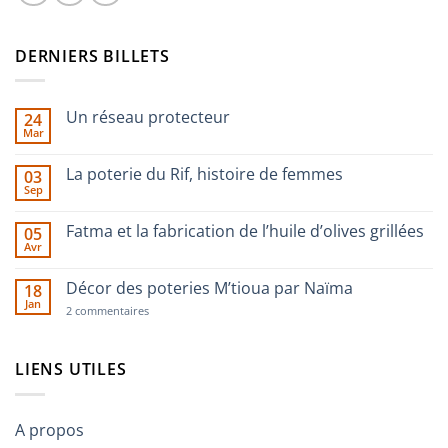
DERNIERS BILLETS
Un réseau protecteur
24
Mar
Aucun
commentaire
sur
La poterie du Rif, histoire de femmes
03
Un
Sep
réseau
Aucun
protecteur
commentaire
sur
Fatma et la fabrication de l’huile d’olives grillées
05
La
Avr
poterie
Aucun
du
commentaire
Rif,
sur
Décor des poteries M’tioua par Naïma
histoire
18
Fatma
de
Jan
et
sur
2 commentaires
femmes
la
Décor
fabrication
des
de
poteries
l’huile
M’tioua
LIENS UTILES
d’olives
par
grillées
Naïma
A propos