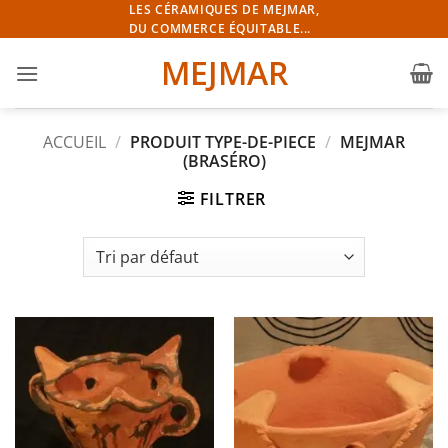
Passer
LES CÉRAMIQUES DE MEJMAR,
DU COMMERCE ÉQUITABLE...
au
contenu
MEJMAR
ACCUEIL
/
PRODUIT TYPE-DE-PIECE
/
MEJMAR
(BRASÉRO)
FILTRER