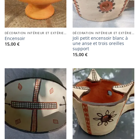
DÉCORATION INTÉRIEUR ET EXTÉRIEUR
DÉCORATION INTÉRIEUR ET EXTÉRIEUR
Joli petit encensoir blanc à
Encensoir
une anse et trois oreilles
15,00
€
support
15,00
€