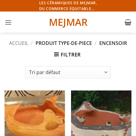
Passer
LES CÉRAMIQUES DE MEJMAR,
DU COMMERCE ÉQUITABLE...
au
contenu
MEJMAR
ACCUEIL
/
PRODUIT TYPE-DE-PIECE
/
ENCENSOIR
FILTRER