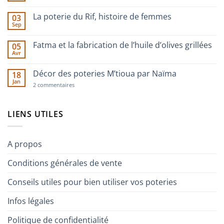
commentaire
sur
La poterie du Rif, histoire de femmes
03
Un
Sep
réseau
Aucun
protecteur
commentaire
sur
Fatma et la fabrication de l’huile d’olives grillées
05
La
Avr
poterie
Aucun
du
commentaire
Rif,
sur
Décor des poteries M’tioua par Naïma
histoire
18
Fatma
de
Jan
et
sur
2 commentaires
femmes
la
Décor
fabrication
des
de
poteries
l’huile
M’tioua
LIENS UTILES
d’olives
par
grillées
Naïma
A propos
Conditions générales de vente
Conseils utiles pour bien utiliser vos poteries
Infos légales
Politique de confidentialité