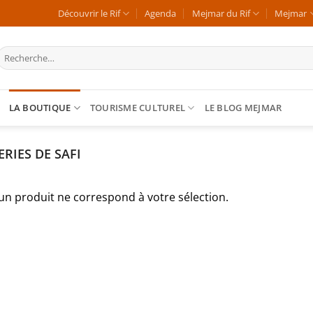
Découvrir le Rif
Agenda
Mejmar du Rif
Mejmar
Recherche
our :
LA BOUTIQUE
TOURISME CULTUREL
LE BLOG MEJMAR
RIES DE SAFI
un produit ne correspond à votre sélection.