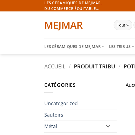
Passer
LES CÉRAMIQUES DE MEJMAR,
DU COMMERCE ÉQUITABLE...
au
contenu
MEJMAR
p
LES CÉRAMIQUES DE MEJMAR
LES TRIBUS
ACCUEIL
/
PRODUIT TRIBU
/
POTE
CATÉGORIES
Auc
Uncategorized
Sautoirs
Métal