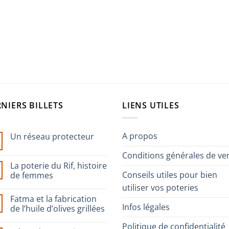
NIERS BILLETS
LIENS UTILES
A propos
Un réseau protecteur
Aucun
Conditions générales de ve
commentaire
sur
La poterie du Rif, histoire
Un
Conseils utiles pour bien
réseau
de femmes
protecteur
utiliser vos poteries
Aucun
commentaire
Fatma et la fabrication
sur
Infos légales
La
de l’huile d’olives grillées
poterie
du
Aucun
Politique de confidentialité
Rif,
commentaire