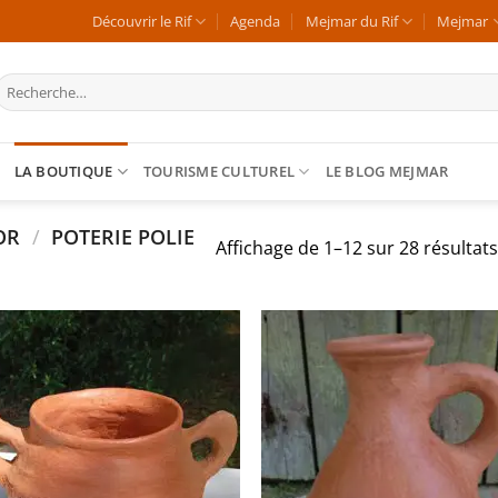
Découvrir le Rif
Agenda
Mejmar du Rif
Mejmar
Recherche
our :
LA BOUTIQUE
TOURISME CULTUREL
LE BLOG MEJMAR
COR
/
POTERIE POLIE
Affichage de 1–12 sur 28 résultats