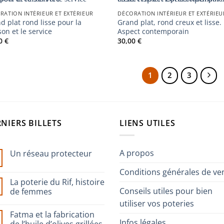
RATION INTÉRIEUR ET EXTÉRIEUR
DÉCORATION INTÉRIEUR ET EXTÉRIEU
d plat rond lisse pour la
Grand plat, rond creux et lisse.
son et le service
Aspect contemporain
00
€
30,00
€
1
2
3
NIERS BILLETS
LIENS UTILES
A propos
Un réseau protecteur
Aucun
Conditions générales de ve
commentaire
sur
La poterie du Rif, histoire
Un
Conseils utiles pour bien
réseau
de femmes
protecteur
utiliser vos poteries
Aucun
commentaire
Fatma et la fabrication
sur
Infos légales
La