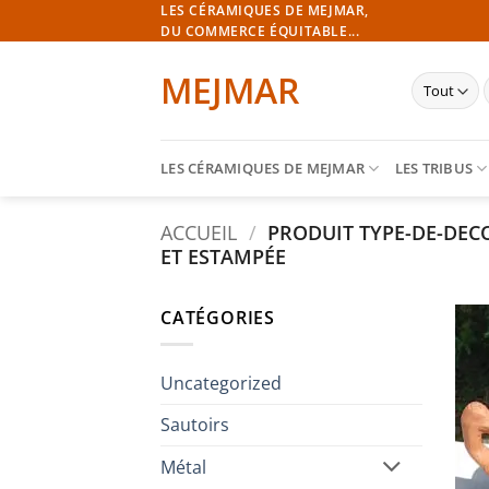
Passer
LES CÉRAMIQUES DE MEJMAR,
DU COMMERCE ÉQUITABLE...
au
contenu
MEJMAR
p
LES CÉRAMIQUES DE MEJMAR
LES TRIBUS
ACCUEIL
/
PRODUIT TYPE-DE-DE
ET ESTAMPÉE
CATÉGORIES
Uncategorized
Sautoirs
Métal