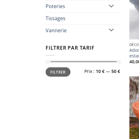
Poteries
Tissages
Vannerie
DÉCO
FILTRER PAR TARIF
Ador
est
40,
Prix
Prix
Prix :
10 €
—
50 €
FILTRER
min
max