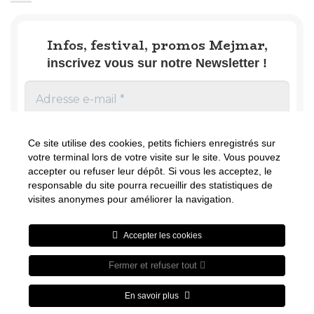
Infos, festival, promos Mejmar,
inscrivez vous sur notre Newsletter !
Ce site utilise des cookies, petits fichiers enregistrés sur
votre terminal lors de votre visite sur le site. Vous pouvez
accepter ou refuser leur dépôt. Si vous les acceptez, le
responsable du site pourra recueillir des statistiques de
Nous ne spammons pas ! Consultez notre
visites anonymes pour améliorer la navigation.
politique de confidentialité
pour plus
d’informations.
Accepter les cookies
Fermer et refuser tout
Visa
PayPal
Stripe
MasterCard
Cash
En savoir plus
On