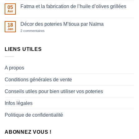
sur
Fatma et la fabrication de l’huile d’olives grillées
05
La
poterie
Avr
Aucun
du
commentaire
Rif,
sur
histoire
Décor des poteries M’tioua par Naïma
18
Fatma
de
et
Jan
sur
2 commentaires
femmes
la
Décor
fabrication
des
de
poteries
l’huile
M’tioua
LIENS UTILES
d’olives
par
grillées
Naïma
A propos
Conditions générales de vente
Conseils utiles pour bien utiliser vos poteries
Infos légales
Politique de confidentialité
ABONNEZ VOUS !