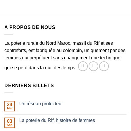
A PROPOS DE NOUS
La poterie rurale du Nord Maroc, massif du Rif et ses
contreforts, est fabriquée au colombin, uniquement par des
femmes qui perpétuent sans changement une technique
qui se perd dans la nuit des temps.
DERNIERS BILLETS
Un réseau protecteur
24
Mar
Aucun
commentaire
sur
La poterie du Rif, histoire de femmes
03
Un
réseau
Sep
Aucun
protecteur
commentaire