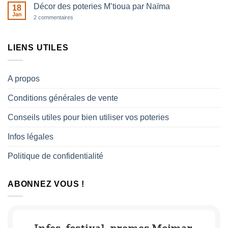
sur
histoire
Décor des poteries M’tioua par Naïma
18
Fatma
de
et
Jan
sur
2 commentaires
femmes
la
Décor
fabrication
des
de
poteries
l’huile
M’tioua
LIENS UTILES
d’olives
par
grillées
Naïma
A propos
Conditions générales de vente
Conseils utiles pour bien utiliser vos poteries
Infos légales
Politique de confidentialité
ABONNEZ VOUS !
Infos, festival, promos Mejmar,