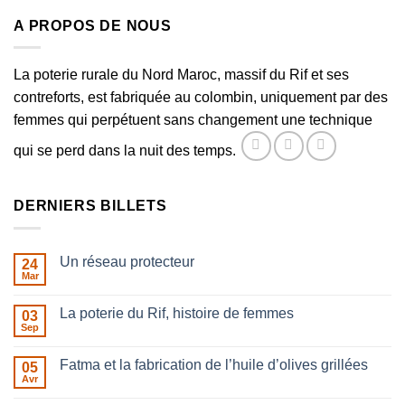
A PROPOS DE NOUS
La poterie rurale du Nord Maroc, massif du Rif et ses
contreforts, est fabriquée au colombin, uniquement par des
femmes qui perpétuent sans changement une technique
qui se perd dans la nuit des temps.
DERNIERS BILLETS
Un réseau protecteur
24
Mar
Aucun
commentaire
sur
La poterie du Rif, histoire de femmes
03
Un
réseau
Sep
Aucun
protecteur
commentaire
sur
Fatma et la fabrication de l’huile d’olives grillées
05
La
poterie
Avr
Aucun
du
commentaire
Rif,