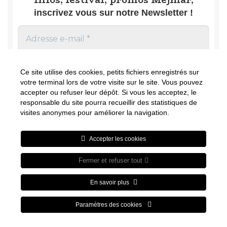
inscrivez vous sur notre Newsletter !
Ce site utilise des cookies, petits fichiers enregistrés sur
votre terminal lors de votre visite sur le site. Vous pouvez
accepter ou refuser leur dépôt. Si vous les acceptez, le
responsable du site pourra recueillir des statistiques de
Nous ne spammons pas ! Consultez notre
visites anonymes pour améliorer la navigation.
politique de confidentialité
pour plus
d’informations.
Accepter les cookies
Fermer et refuser tout
Visa
PayPal
Stripe
MasterCard
Cash
En savoir plus
On
A PROPOS
BLOG
INFOS LÉGALES
Delivery
Paramètres des cookies
POLITIQUE DE CONFIDENTIALITÉ
CONTACTEZ-NOUS !
Copyright 2026 ©
MEJMAR