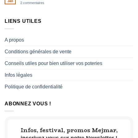
et
Jan
sur
2 commentaires
femmes
la
Décor
fabrication
des
de
poteries
l’huile
M’tioua
LIENS UTILES
d’olives
par
grillées
Naïma
A propos
Conditions générales de vente
Conseils utiles pour bien utiliser vos poteries
Infos légales
Politique de confidentialité
ABONNEZ VOUS !
Infos, festival, promos Mejmar,
inscrivez vous sur notre Newsletter !