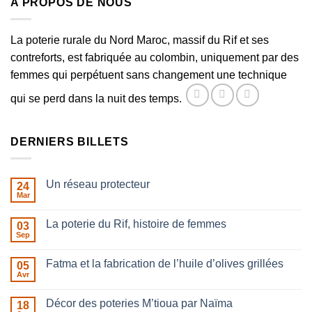
A PROPOS DE NOUS
La poterie rurale du Nord Maroc, massif du Rif et ses
contreforts, est fabriquée au colombin, uniquement par des
femmes qui perpétuent sans changement une technique
qui se perd dans la nuit des temps.
DERNIERS BILLETS
Un réseau protecteur
24
Mar
Aucun
commentaire
sur
La poterie du Rif, histoire de femmes
03
Un
réseau
Sep
Aucun
protecteur
commentaire
sur
Fatma et la fabrication de l’huile d’olives grillées
05
La
poterie
Avr
Aucun
du
commentaire
Rif,
sur
histoire
Décor des poteries M’tioua par Naïma
18
Fatma
de