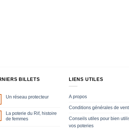
RNIERS BILLETS
LIENS UTILES
A propos
Un réseau protecteur
Aucun
commentaire
Conditions générales de ven
sur
La poterie du Rif, histoire
Un
réseau
Conseils utiles pour bien utili
de femmes
protecteur
Aucun
vos poteries
commentaire