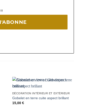
 !
DÉCORATION INTÉRIEUR ET EXTÉRIEUR
POTERIES
Grand plat rond lisse
Gobelet en terre cuite aspect brillant
et le service
15,00
€
30,00
€