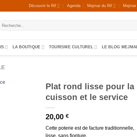
Découvrir le Rif
Agenda
Mejmar du Rif
Mejmar
Recherche
our :
US
LA BOUTIQUE
TOURISME CULTUREL
LE BLOG MEJMA
LE
Plat rond lisse pour la
cuisson et le service
20,00
€
Cette poterie est de facture traditionnelle,
lisse, sans fioriture.