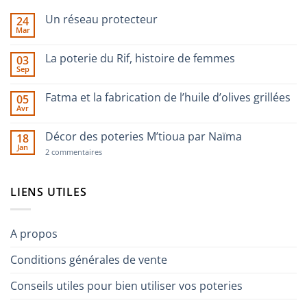
Un réseau protecteur
24
Mar
Aucun
commentaire
sur
La poterie du Rif, histoire de femmes
03
Un
Sep
réseau
Aucun
protecteur
commentaire
sur
Fatma et la fabrication de l’huile d’olives grillées
05
La
Avr
poterie
Aucun
du
commentaire
Rif,
sur
Décor des poteries M’tioua par Naïma
histoire
18
Fatma
de
Jan
et
sur
2 commentaires
femmes
la
Décor
fabrication
des
de
poteries
l’huile
M’tioua
LIENS UTILES
d’olives
par
grillées
Naïma
A propos
Conditions générales de vente
Conseils utiles pour bien utiliser vos poteries