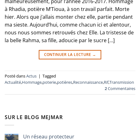
malheureusement, pour l’année 2016-2017. Hommage
à Rhadia, potière M’Tioua, à son travail parfait. Morte
hier. Alors que j’allais monter chez elle, partie pendant
ma sieste. Aujourd’hui, comme chacun ici et alentour,
nous nous sommes retrouvés chez Elle. La tristesse de
la belle Rahma, sa fille, adoucie par le sucre […]
CONTINUER LA LECTURE
→
Posté dans
Actus
|
Tagged
Actualité
,
Hommage
,
poterie
,
potières
,
Reconnaissance
,
Rif
,
Transmission
2
Commentaires
SUR LE BLOG MEJMAR
Un réseau protecteur