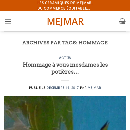
Passer
LES CÉRAMIQUES DE MEJMAR,
DU COMMERCE ÉQUITABLE...
au
contenu
MEJMAR
ARCHIVES PAR TAGS:
HOMMAGE
ACTUS
Hommage à vous mesdames les
potières…
PUBLIÉ LE
DÉCEMBRE 14, 2017
PAR
MEJMAR