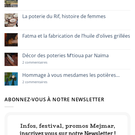
Aucun
commentaire
sur
Un
La poterie du Rif, histoire de femmes
réseau
protecteur
Aucun
commentaire
sur
La
Fatma et la fabrication de l’huile d’olives grillées
poterie
du
Aucun
Rif,
commentaire
histoire
sur
de
Fatma
Décor des poteries M’tioua par Naïma
femmes
et
la
sur
2 commentaires
fabrication
Décor
de
des
l’huile
poteries
Hommage à vous mesdames les potières…
d’olives
M’tioua
grillées
par
sur
2 commentaires
Naïma
Hommage
à
vous
mesdames
ABONNEZ-VOUS À NOTRE NEWSLETTER
les
potières…
Infos, festival, promos Mejmar,
inscrivez vous sur notre Newsletter !